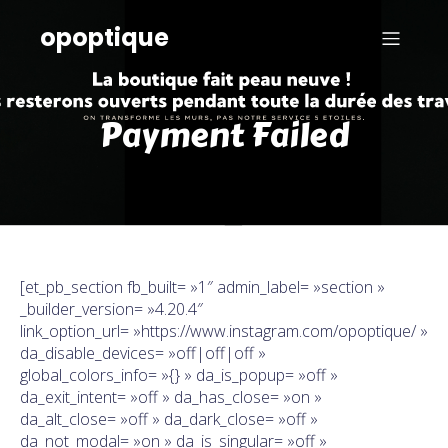
opoptique
Payment Failed
[et_pb_section fb_built= »1″ admin_label= »section »
_builder_version= »4.20.4″
link_option_url= »https://www.instagram.com/opoptique/ »
da_disable_devices= »off|off|off »
global_colors_info= »{} » da_is_popup= »off »
da_exit_intent= »off » da_has_close= »on »
da_alt_close= »off » da_dark_close= »off »
da_not_modal= »on » da_is_singular= »off »