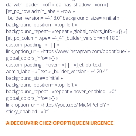
da_with_loader= »off » da_has_shadow= »on »]
[et_pb_row admin_label= »row »
_builder_version= »4.18.0″ background_size= »initial »
background_position= »top_left »
background_repeat= »repeat » global_colors_info= »{} »]
[et_pb_column type= »4_4″ _builder_version= »4.18.0″
custom_padding= »||| »
link_option_url= »https://www.instagram.com/opoptique/ »
global_colors_info= »{} »
custom_padding__hover= »||| »][et_pb_text
admin_label= »Text » _builder_version= »4.20.4″
background_size= »initial »
background_position= »top_left »
background_repeat= »repeat » hover_enabled= »0″
global_colors_info= »{} »
link_option_url= »https://youtu.be/lMicMPeFelY »
sticky_enabled= »0″]
A DECOUVRIR CHEZ OPOPTIQUE EN URGENCE