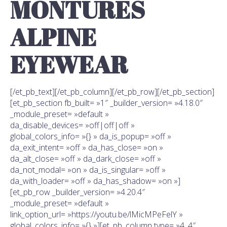
MONTURES
ALPINE
EYEWEAR
[/et_pb_text][/et_pb_column][/et_pb_row][/et_pb_section]
[et_pb_section fb_built= »1″ _builder_version= »4.18.0″
_module_preset= »default »
da_disable_devices= »off|off|off »
global_colors_info= »{} » da_is_popup= »off »
da_exit_intent= »off » da_has_close= »on »
da_alt_close= »off » da_dark_close= »off »
da_not_modal= »on » da_is_singular= »off »
da_with_loader= »off » da_has_shadow= »on »]
[et_pb_row _builder_version= »4.20.4″
_module_preset= »default »
link_option_url= »https://youtu.be/lMicMPeFelY »
global_colors_info= »{} »][et_pb_column type= »4_4″