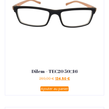
Dilem – TEC20 50□16
269,00
€
134,50
€
Ajouter au panier